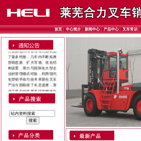
莱芜合力叉车销售中心成立
于2005年9月份，现有员工28
人，其中销售人员8人，售后
服务人员20人！
首页
|
中心简介
|
新闻中心
|
产品中心
|
叉车常识
莱芜合力叉车销售中心自成
立至今在叉车营销、市场开
拓、信息反馈、物流管理、人
力资源运用与管理等方面积累
了诸多经验，几年内不断拓展
营销思路、扩大市场、优化结
构设置，努力与国际化大型企
业的管理模式结轨，利用现代
化营销手段与技术革新在叉车
产业方面取得了长足进展，形
成了坚实的发展基础及网络化
的发展格局。
在经营中， 莱芜合力叉车
销售中心紧紧抓住品牌优势，
重视加强内部调控，努力拓展
经营思路，寻求更加宽广的市
场空间。 莱芜合力叉车销售中
心司自2005年至今，我公司被
安徽叉车集团数次评为“先进
单位”！